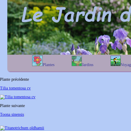
Plantes
Jardins
Voyag
A
B
C
D
E
alphabétique
En Belgiqu
F
G
H
I
J
géographique
En France
Plante précédente
K
L
M
N
O
Au Royaume-
Tilia tomentosa cv
P
Q
R
S
T
U
V
W
X
Y
Plante suivante
Z
Toona sinensis