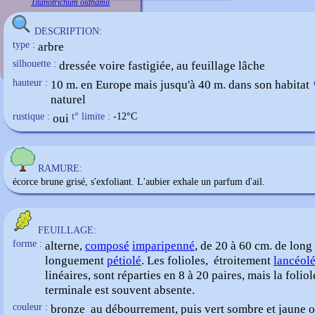
Titanotrichum oldhamii
DESCRIPTION:
type :
arbre
silhouette :
dressée voire fastigiée, au feuillage lâche
hauteur :
10 m. en Europe mais jusqu'à 40 m. dans son habitat
naturel
rustique :
oui
t° limite :
-12
°C
RAMURE:
écorce brune grisé, s'exfoliant. L'aubier exhale un parfum d'ail.
FEUILLAGE:
forme :
alterne,
composé
imparipenné
, de 20 à 60 cm. de long 
longuement
pétiolé
. Les folioles, étroitement
lancéol
linéaires, sont réparties en 8 à 20 paires, mais la foliol
terminale est souvent absente.
couleur :
bronze au débourrement, puis vert sombre et jaune o