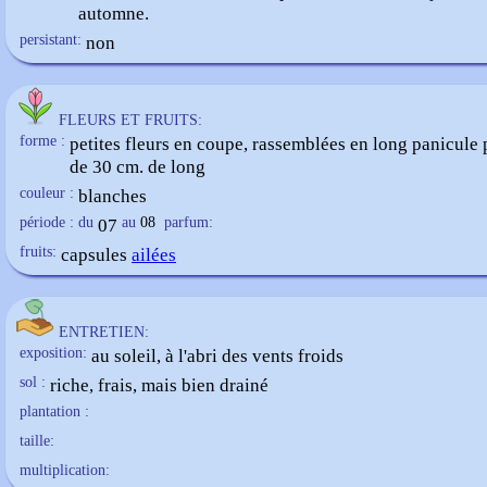
automne.
persistant:
non
FLEURS ET FRUITS:
forme :
petites fleurs en coupe, rassemblées en long panicule
de 30 cm. de long
couleur :
blanches
période : du
07
au
08
parfum:
fruits:
capsules
ailées
ENTRETIEN:
exposition:
au soleil, à l'abri des vents froids
sol :
riche, frais, mais bien drainé
plantation :
taille:
multiplication: