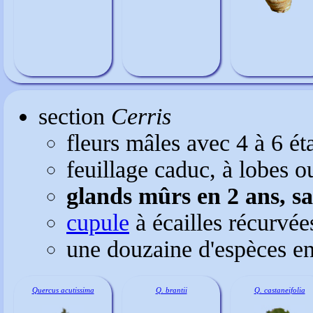
section
Cerris
fleurs mâles avec 4 à 6 ét
feuillage caduc, à lobes o
glands mûrs en 2 ans, s
cupule
à écailles récurvée
une douzaine d'espèces en
Quercus acutissima
Q. brantii
Q. castaneifolia