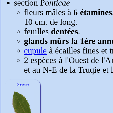
section P
onticae
fleurs mâles à
6 étamines
10 cm. de long.
feuilles
dentées
.
glands mûrs la 1ère ann
cupule
à écailles fines et t
2 espèces à l'Ouest de l'
et au N-E de la Truqie et 
Q. pontica