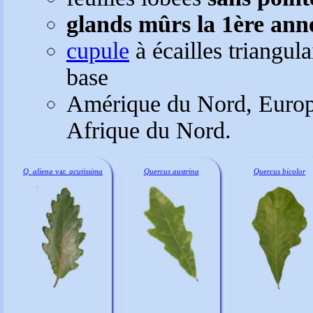
glands mûrs la 1ère ann
cupule
à écailles triangula
base
Amérique du Nord, Europe 
Afrique du Nord.
Q. aliena
var.
acutissima
Quercus austrina
Quercus bicolor