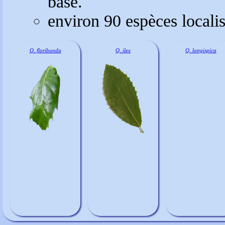
base.
environ 90 espèces locali
Q. floribunda
Q. ilex
Q. longispica