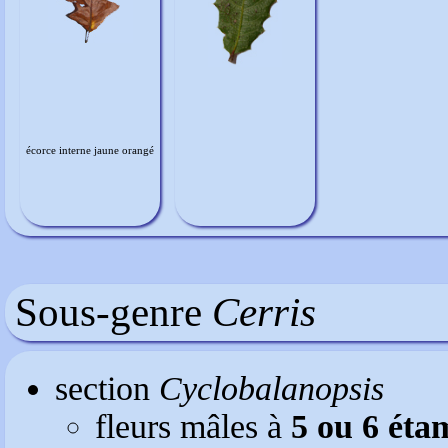
écorce interne jaune orangé
Sous-genre
Cerris
section
Cyclobalanopsis
fleurs mâles à
5 ou 6 éta