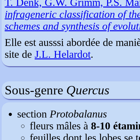
T. Denk, G.W. Grimm, P.S. Ma
infrageneric classification of t
schemes and synthesis of evolut
Elle est ausssi abordée de maniè
site de
J.L. Helardot
.
Sous-genre
Quercus
section
Protobalanus
fleurs mâles à
8-10 étami
feuilles dont les lobes se