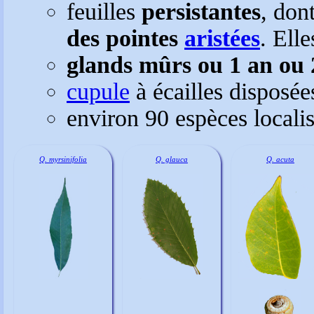
feuilles
persistantes
, don
des
pointes
aristées
. Ell
glands mûrs ou 1 an ou 
cupule
à écailles disposé
environ 90 espèces localis
Q. myrsinifolia
Q. glauca
Q. acuta