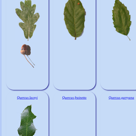
Quercus laceyi
Quercus frainetto
Quercus garryana