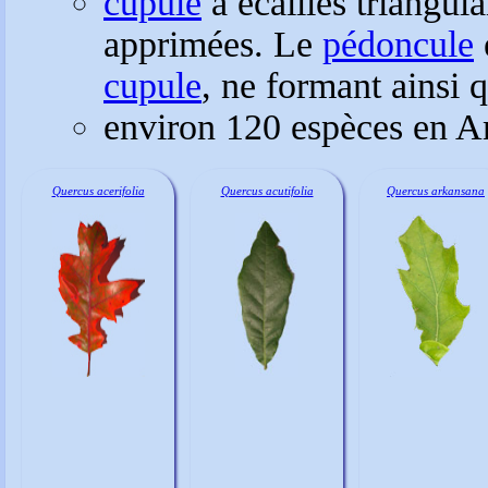
cupule
à écailles triangula
apprimées. Le
pédoncule
cupule
, ne formant ainsi q
environ 120 espèces en A
Quercus acerifolia
Quercus acutifolia
Quercus arkansana