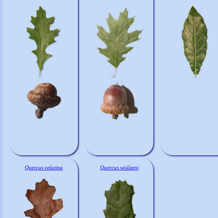
Quercus velutina
Quercus wislizeni