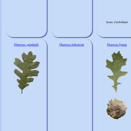
tronc s'exfoliant
Quercus. gambelii
Quercus infectoria
Quercus lyrata