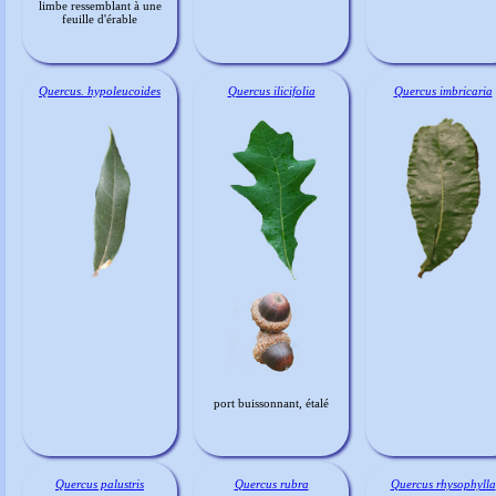
limbe ressemblant à une
feuille d'érable
Quercus. hypoleucoides
Quercus ilicifolia
Quercus imbricaria
port buissonnant, étalé
Quercus palustris
Quercus rubra
Quercus rhysophylla