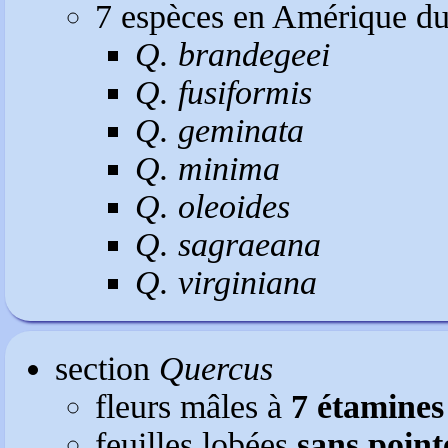
7 espèces en Amérique du
Q. brandegeei
Q. fusiformis
Q. geminata
Q. minima
Q. oleoides
Q. sagraeana
Q. virginiana
section
Quercus
fleurs mâles à
7 étamines
feuilles lobées
sans poin