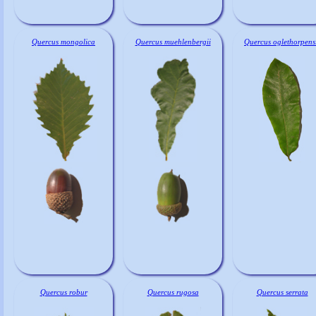
Quercus mongolica
Quercus muehlenbergii
Quercus oglethorpens
Quercus robur
Quercus rugosa
Quercus serrata