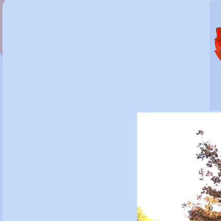
Pyrus salicifolia 'Pendula'