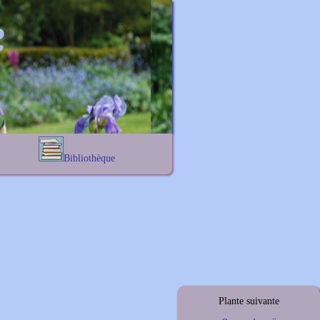
Bibliothèque
Lexique noms propres
s
Lexique botanique
s
s
s
Plante suivante