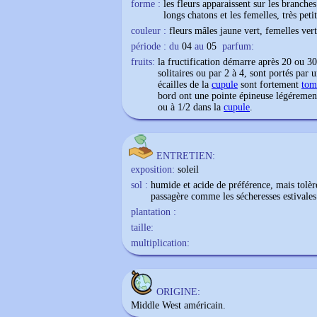
forme :
les fleurs apparaissent sur les branche
longs chatons et les femelles, très petit
couleur :
fleurs mâles jaune vert, femelles ver
période : du
04
au
05
parfum:
fruits:
la fructification démarre après 20 ou 3
solitaires ou par 2 à 4, sont portés par
écailles de la
cupule
sont fortement
tom
bord ont une pointe épineuse légéremen
ou à 1/2 dans la
cupule
.
ENTRETIEN:
exposition:
soleil
sol :
humide et acide de préférence, mais tolère
passagère comme les sécheresses estivales
plantation :
taille:
multiplication:
ORIGINE:
Middle West américain.