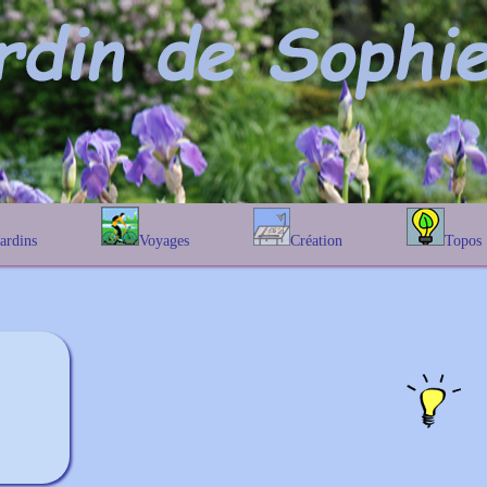
Jardins
Voyages
Création
Topos
étique
En Belgique
Prairies fleuries
Les chênes
Couleur des fleurs
phique
En France
Les Helenium
Au Royaume-Uni
Les Hamameli
Les Galanthu
Les Euonymu