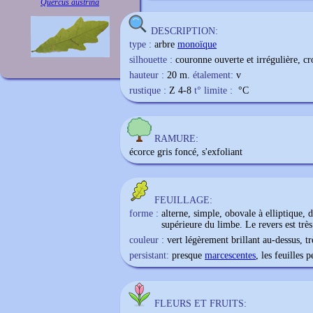
Quercus austrina
DESCRIPTION:
type :
arbre
monoïque
silhouette :
couronne ouverte et irrégulière, cr
hauteur :
20 m.
étalement:
v
rustique :
Z 4-8
t° limite :
°C
RAMURE:
écorce gris foncé, s'exfoliant
FEUILLAGE:
forme :
alterne, simple, obovale à elliptique, 
supérieure du limbe. Le revers est trè
couleur :
vert légèrement brillant au-dessus, t
persistant:
presque
marcescentes
, les feuilles 
FLEURS ET FRUITS: