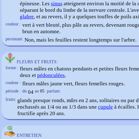
épineuse. Les
sinus
atteignent environ la moitié de la 
séparant le bord du limbe de la nervure centrale. L'ave
glabre
, et au revers, il y a quelques touffes de poils axi
couleur :
vert à vert bleuté, plus pâle au revers, devenant roug
brun en automne.
persistant:
Non, mais les feuilles restent longtemps sur l'arbre.
FLEURS ET FRUITS:
forme :
fleurs mâles en chatons pendants et petites fleurs feme
deux et
pédonculées
.
couleur :
fleurs mâles jaune vert, fleurs femelles rouges.
période : du
04
au
05
parfum:
fruits:
glands presque ronds, mûrs en 2 ans, solitaires ou par 
enchassés au 1/4 ou au 1/3 dans une
cupule
à écailles. I
fructifie après 20 ans.
ENTRETIEN: