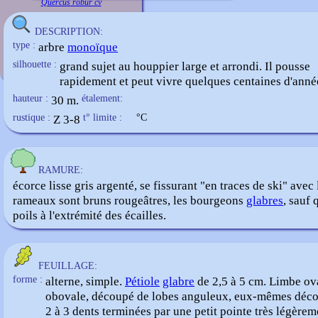
Quercus robur cv
DESCRIPTION:
type :
arbre
monoïque
silhouette :
grand sujet au houppier large et arrondi. Il pousse
rapidement et peut vivre quelques centaines d'anné
hauteur :
30 m.
étalement:
rustique :
Z 3-8
t° limite :
°C
RAMURE:
écorce lisse gris argenté, se fissurant "en traces de ski" avec 
rameaux sont bruns rougeâtres, les bourgeons
glabres
, sauf
poils à l'extrémité des écailles.
FEUILLAGE:
forme :
alterne, simple.
Pétiole
glabre
de 2,5 à 5 cm. Limbe ov
obovale, découpé de lobes anguleux, eux-mêmes déc
2 à 3 dents terminées par une petit pointe très légèrem