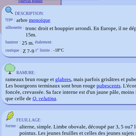
Quercus faginea
DESCRIPTION:
type :
arbre
monoïque
silhouette :
tronc droit et houppier arrondi. En Europe, il ne dé
15m.
hauteur :
25 m.
étalement:
rustique :
Z 7-9
t° limite :
-18
°C
RAMURE:
rameaux brun rouge et
glabres
, mais parfois grisâtres et
pube
Les bourgeons terminaux sont brun rouge
pubescents
. L'éco
foncée, crevassée. Sa face interne est d'un jaune pâle, moins
que celle de
Q. velutina
.
FEUILLAGE:
forme :
alterne, simple. Limbe obovale, découpé par 3, 5 ou7 
pointus. Les jeunes feuilles et celles des jeunes sujets 