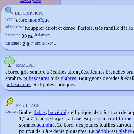
Quercus falcata
DESCRIPTION:
type :
arbre
monoïque
silhouette :
houppier étroit et dense. Parfois, très ramifié dès la
hauteur :
30 m.
étalement:
rustique :
Z 8
t° limite :
-8
°C
RAMURE:
écorce gris sombre à écailles allongées. Jeunes branches bru
sombre,
pubescentes
puis
glabres
. Bourgeons ovoïdes à écai
pubescentes
et stipules caduques.
FEUILLAGE:
forme :
limbe
glabre
,
lancéolé
à elliptique, de 3 à 11 cm de la
1,5 à 7,5 cm de large. La base est presque
cordiforme
,
sommet
acuminé
. Le bord, des jeunes feuilles surtout, 
pourvu de 4 à 9 dents piquantes. Le
pétiole
est
glabre