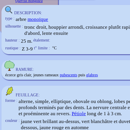
Quercus mongolica
DESCRIPTION:
type :
arbre
monoïque
silhouette :
tronc droit, houppier arrondi, croissance plutôt rap
d'abord, lente ensuite
hauteur :
25 m.
étalement:
rustique :
Z 3-9
t° limite :
°C
RAMURE:
écorce gris clair, jeunes rameaux
pubescents
puis
glabres
FEUILLAGE:
forme :
alterne, simple, elliptique, obovale ou oblong, lobes p
profonds terminés par des dents. La nervure centrale e
et proéminente au revers.
Pétiole
long de 1 à 3 cm.
couleur :
jaune vert brillant au-dessus, vert blanchâtre et duve
dessous, jaune rouge en automne