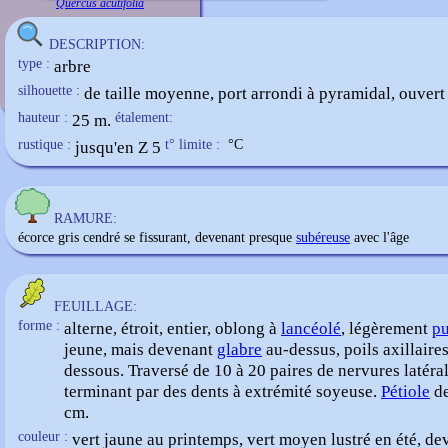
Quercus acutifolia
DESCRIPTION:
type :
arbre
silhouette :
de taille moyenne, port arrondi à pyramidal, ouvert
hauteur :
25 m.
étalement:
rustique :
jusqu'en Z 5
t° limite :
°C
RAMURE:
écorce gris cendré se fissurant, devenant presque
subéreuse
avec l'âge
FEUILLAGE:
forme :
alterne, étroit, entier, oblong à
lancéolé
, légèrement
pu
jeune, mais devenant
glabre
au-dessus, poils axillaire
dessous. Traversé de 10 à 20 paires de nervures latéra
terminant par des dents à extrémité soyeuse.
Pétiole
de
cm.
couleur :
vert jaune au printemps, vert moyen lustré en été, de