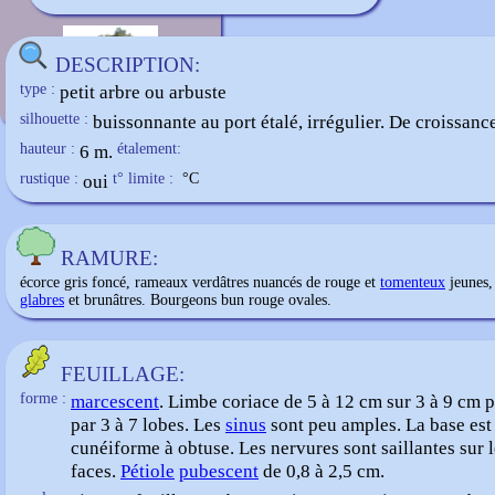
Quercus ilex
DESCRIPTION:
type :
petit arbre ou arbuste
silhouette :
buissonnante au port étalé, irrégulier. De croissance
hauteur :
6 m.
étalement:
rustique :
oui
t° limite :
°C
RAMURE:
écorce gris foncé, rameaux verdâtres nuancés de rouge et
tomenteux
jeunes,
glabres
et brunâtres. Bourgeons bun rouge ovales.
FEUILLAGE:
forme :
marcescent
. Limbe coriace de 5 à 12 cm sur 3 à 9 cm 
par 3 à 7 lobes. Les
sinus
sont peu amples. La base est
cunéiforme à obtuse. Les nervures sont saillantes sur 
faces.
Pétiole
pubescent
de 0,8 à 2,5 cm.