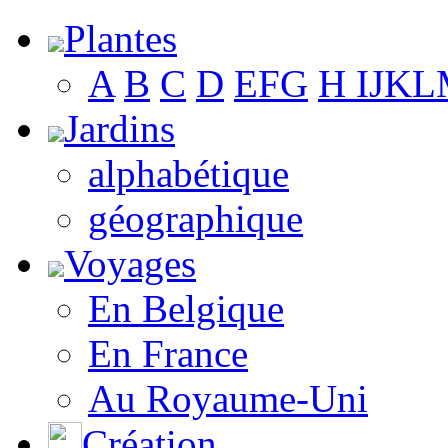
Plantes
A
B
C
D
E
F
G
H
I
J
K
L
Jardins
alphabétique
géographique
Voyages
En Belgique
En France
Au Royaume-Uni
Création