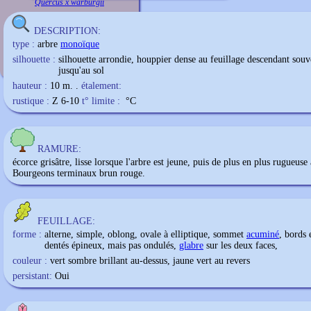
Quercus x warburgii
DESCRIPTION:
type :
arbre
monoïque
silhouette :
silhouette arrondie, houppier dense au feuillage descendant souv
jusqu'au sol
hauteur :
10 m. .
étalement:
rustique :
Z 6-10
t° limite :
°C
RAMURE:
écorce grisâtre, lisse lorsque l'arbre est jeune, puis de plus en plus rugueuse 
Bourgeons terminaux brun rouge.
FEUILLAGE:
forme :
alterne, simple, oblong, ovale à elliptique, sommet
acuminé
, bords 
dentés épineux, mais pas ondulés,
glabre
sur les deux faces,
couleur :
vert sombre brillant au-dessus, jaune vert au revers
persistant:
Oui