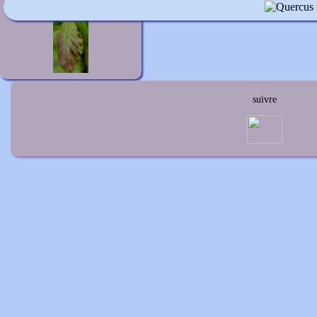
Quercus x warburgii
suivre