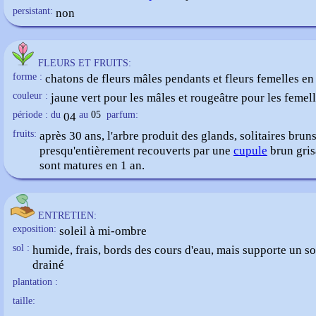
persistant:
non
FLEURS ET FRUITS:
forme :
chatons de fleurs mâles pendants et fleurs femelles en
couleur :
jaune vert pour les mâles et rougeâtre pour les femel
période : du
04
au
05
parfum:
fruits:
après 30 ans, l'arbre produit des glands, solitaires brun
presqu'entièrement recouverts par une
cupule
brun grisâ
sont matures en 1 an.
ENTRETIEN:
exposition:
soleil à mi-ombre
sol :
humide, frais, bords des cours d'eau, mais supporte un so
drainé
plantation :
taille: