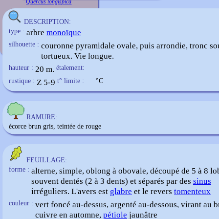
Quercus longispica
DESCRIPTION:
type :
arbre
monoïque
silhouette :
couronne pyramidale ovale, puis arrondie, tronc s
tortueux. Vie longue.
hauteur :
20 m.
étalement:
rustique :
Z 5-9
t° limite :
°C
RAMURE:
écorce brun gris, teintée de rouge
FEUILLAGE:
forme :
alterne, simple, oblong à obovale, découpé de 5 à 8 lo
souvent dentés (2 à 3 dents) et séparés par des
sinus
irréguliers. L'avers est
glabre
et le revers
tomenteux
couleur :
vert foncé au-dessus, argenté au-dessous, virant au 
cuivre en automne,
pétiole
jaunâtre