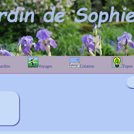
Jardins
Voyages
Création
Topos
étique
En Belgique
Prairies fleuries
Les chênes
Couleur des fleurs
phique
En France
Les Helenium
Au Royaume-Uni
Les Hamameli
Les Galanthu
Les Euonymu