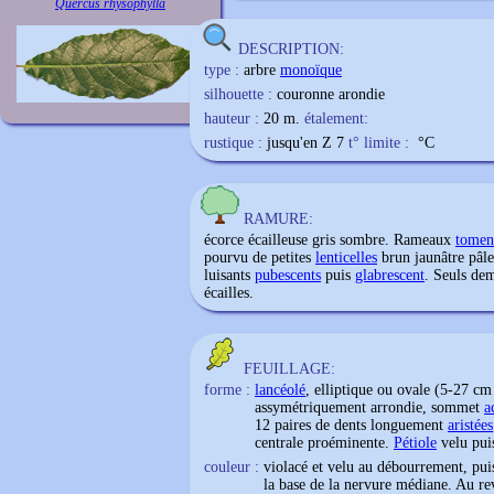
Quercus rhysophylla
DESCRIPTION:
type :
arbre
monoïque
silhouette :
couronne arondie
hauteur :
20 m.
étalement:
rustique :
jusqu'en Z 7
t° limite :
°C
RAMURE:
écorce écailleuse gris sombre. Rameaux
tomen
pourvu de petites
lenticelles
brun jaunâtre pâle
luisants
pubescents
puis
glabrescent
. Seuls de
écailles.
FEUILLAGE:
forme :
lancéolé
, elliptique ou ovale (5-27 c
assymétriquement arrondie, sommet
a
12 paires de dents longuement
aristées
centrale proéminente.
Pétiole
velu pu
couleur :
violacé et velu au débourrement, puis
la base de la nervure médiane. Au re