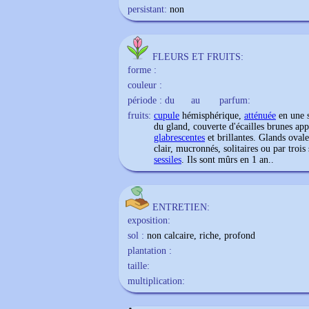
persistant:
non
FLEURS ET FRUITS:
forme :
couleur :
période : du
au
parfum:
fruits:
cupule
hémisphérique,
atténuée
en une 
du gland, couverte d'écailles brunes app
glabrescentes
et brillantes. Glands oval
clair, mucronnés, solitaires ou par trois
sessiles
. Ils sont mûrs en 1 an..
ENTRETIEN:
exposition:
sol :
non calcaire, riche, profond
plantation :
taille:
multiplication: