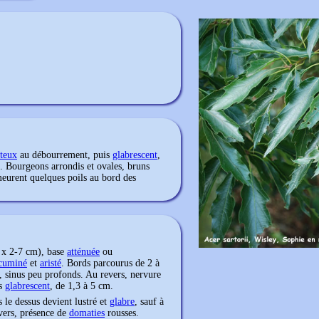
teux
au débourrement, puis
glabrescent
,
. Bourgeons arrondis et ovales, bruns
meurent quelques poils au bord des
m x 2-7 cm), base
atténuée
ou
cuminé
et
aristé
. Bords parcourus de 2 à
, sinus peu profonds. Au revers, nervure
is
glabrescent
, de 1,3 à 5 cm.
 le dessus devient lustré et
glabre
, sauf à
vers, présence de
domaties
rousses.