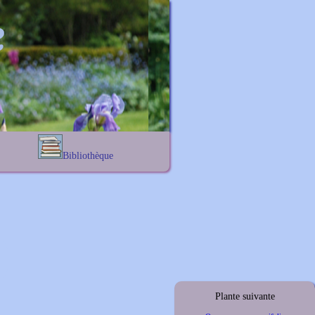
Bibliothèque
Lexique noms propres
s
Lexique botanique
s
s
s
Plante suivante