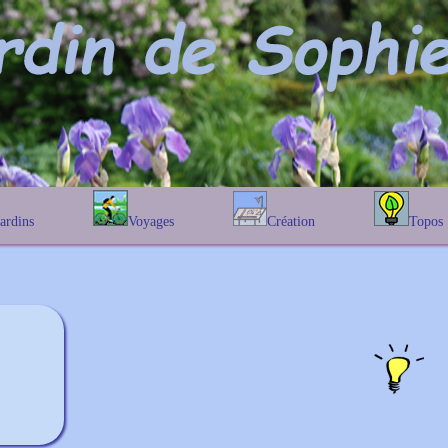
Jardins
Voyages
Création
Topos
étique
En Belgique
Prairies fleuries
Les chênes
Couleur des fleurs
phique
En France
Les Helenium
Au Royaume-Uni
Les Hamameli
Les Galanthu
Les Euonymu