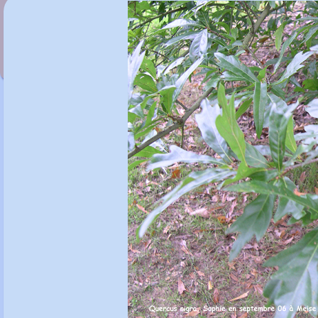
Quercus myrsinifolia