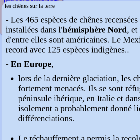
Quercus: choisir et planter un chêne
les chênes sur la terre
- Les 465 espèces de chênes recensées 
installées dans l'
hémisphère Nord
, et
d'entre elles sont américaines. Le Mexi
record avec 125 espèces indigènes..
-
En Europe
,
lors de la dernière glaciation, les c
fortement menacés. Ils se sont réfu
péninsule ibérique, en Italie et dan
isolement a probablement donné li
différenciations.
Le réchauffement a permis la recol