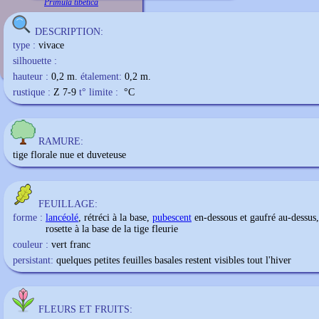
Primula tibetica
DESCRIPTION:
type :
vivace
silhouette :
hauteur :
0,2 m.
étalement:
0,2 m.
rustique :
Z 7-9
t° limite :
°C
RAMURE:
tige florale nue et duveteuse
FEUILLAGE:
forme :
lancéolé
, rétréci à la base,
pubescent
en-dessous et gaufré au-dessus,
rosette à la base de la tige fleurie
couleur :
vert franc
persistant:
quelques petites feuilles basales restent visibles tout l'hiver
FLEURS ET FRUITS: