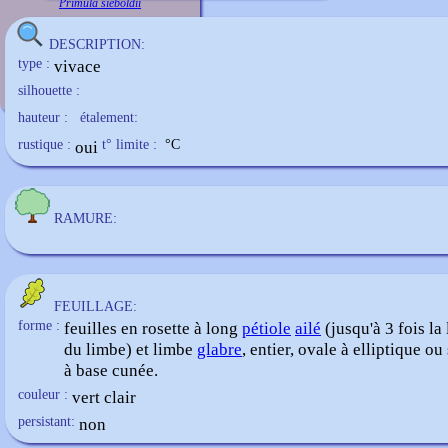
Primula sieboldii
DESCRIPTION:
type :
vivace
silhouette :
hauteur :
étalement:
rustique :
oui
t° limite :
°C
RAMURE:
FEUILLAGE:
forme :
feuilles en rosette à long
pétiole
ailé
(jusqu'à 3 fois la
du limbe) et limbe
glabre
, entier, ovale à elliptique ou
à base cunée.
couleur :
vert clair
persistant:
non