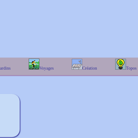
Jardins
Voyages
Création
Topos
étique
En Belgique
Prairies fleuries
Les chênes
Couleur des fleurs
phique
En France
Les Helenium
Au Royaume-Uni
Les Hamameli
Les Galanthu
Les Euonymu