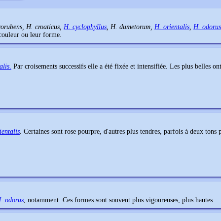
rorubens, H. croaticus,
H. cyclophyllus
, H. dumetorum,
H
. orientalis
,
H. odorus
 couleur ou leur forme.
alis
.
Par croisements successifs elle a été fixée et intensifiée. Les plus belles on
ientalis
. Certaines sont rose pourpre, d'autres plus tendres, parfois à deux tons
. odorus
, notamment. Ces formes sont souvent plus vigoureuses, plus hautes.