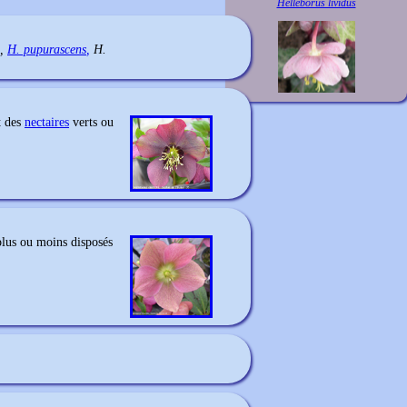
Helleborus lividus
,
H. pupurascens
,
H.
t des
nectaires
verts ou
 plus ou moins disposés