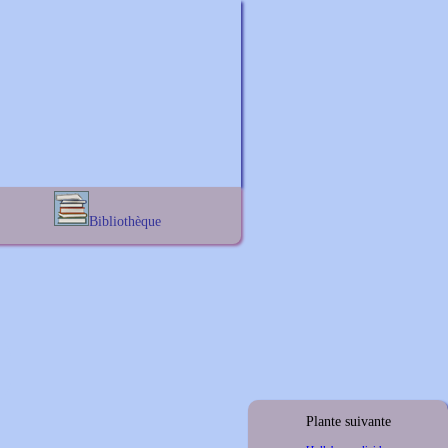
Bibliothèque
Lexique noms propres
s
Lexique botanique
s
s
s
Plante suivante