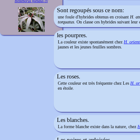
Helleborus foetidus cv
Sont regoupés sous ce nom:
une foule d'hybrides obtenus en croisant
H. at
torquatus.
On classe ces hybrides suivant leur
les pourpres.
La couleur existe spontanément chez
H. orient
jaunes et les jeunes feuilles sombres.
Les roses.
Cette couleur est très fréquente chez Les
H. or
en étoile.
Les blanches.
La forme blanche existe dans la nature, chez
H
Les noires et ardoisées.