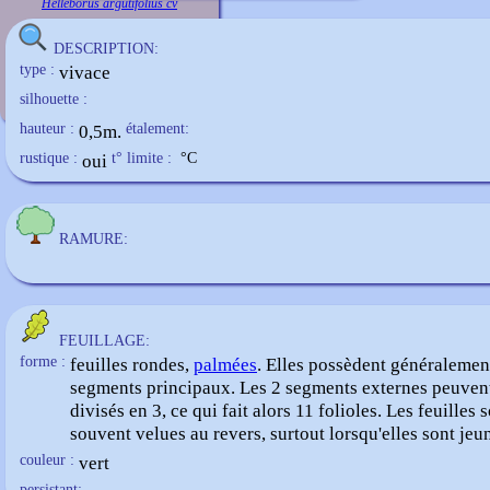
Helleborus argutifolius cv
DESCRIPTION:
type :
vivace
silhouette :
hauteur :
0,5m.
étalement:
rustique :
oui
t° limite :
°C
RAMURE:
FEUILLAGE:
forme :
feuilles rondes,
palmées
. Elles possèdent généralemen
segments principaux. Les 2 segments externes peuvent
divisés en 3, ce qui fait alors 11 folioles. Les feuilles 
souvent velues au revers, surtout lorsqu'elles sont jeu
couleur :
vert
persistant: