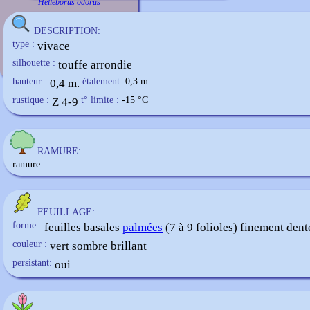
Helleborus odorus
DESCRIPTION:
type :
vivace
silhouette :
touffe arrondie
hauteur :
0,4 m.
étalement:
0,3 m.
rustique :
Z 4-9
t° limite :
-15
°C
RAMURE:
ramure
FEUILLAGE:
forme :
feuilles basales
palmées
(7 à 9 folioles) finement dent
couleur :
vert sombre brillant
persistant:
oui