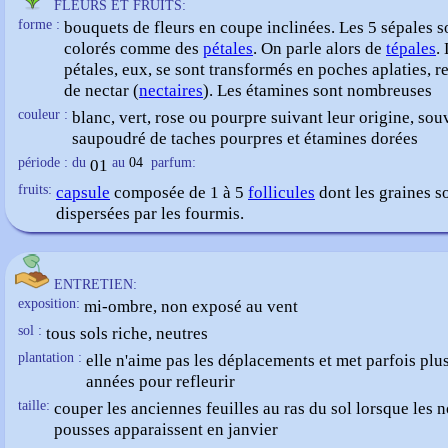
FLEURS ET FRUITS:
forme :
bouquets de fleurs en coupe inclinées. Les 5
sépales
s
colorés comme des
pétales
. On parle alors de
tépales
.
pétales
, eux, se sont transformés en poches aplaties, r
de nectar (
nectaires
). Les étamines sont nombreuses
couleur :
blanc, vert, rose ou pourpre suivant leur origine, sou
saupoudré de taches pourpres et étamines dorées
période : du
01
au
04
parfum:
fruits:
capsule
composée de 1 à 5
follicules
dont les graines s
dispersées par les fourmis.
ENTRETIEN:
exposition:
mi-ombre, non exposé au vent
sol :
tous sols riche, neutres
plantation :
elle n'aime pas les déplacements et met parfois plu
années pour refleurir
taille:
couper les anciennes feuilles au ras du sol lorsque les 
pousses apparaissent en janvier