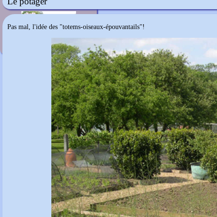
Le potager
Wisterium
Pas mal, l'idée des "totems-oiseaux-épouvantails"!