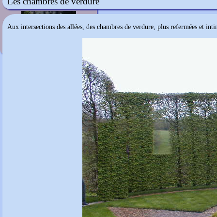
Les chambres de verdure
Villa d'Este
Aux intersections des allées, des chambres de verdure, plus refermées et inti