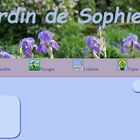
Jardins
Voyages
Création
Topos
étique
En Belgique
Prairies fleuries
Les chênes
Couleur des fleurs
phique
En France
Les Helenium
Au Royaume-Uni
Les Hamameli
Les Galanthu
Les Euonymu