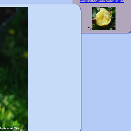
Paeonia 'Sequestered Sunshine'
">