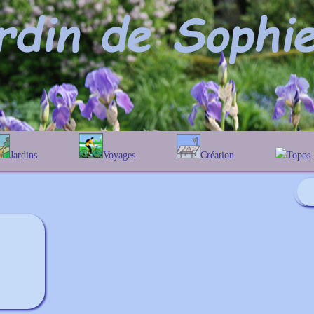
Jardins
Voyages
Création
Topos
phabétique
En Belgique
Prairies fleuries
Les chê
Couleur des fleurs
ographique
En France
Les Helen
Au Royaume-Uni
Les Hamam
Les Galan
Les Euon