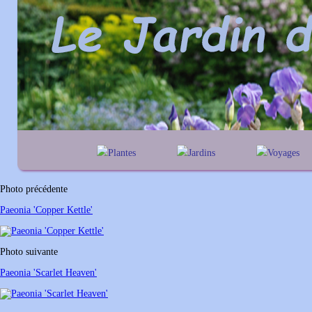
Plantes
Jardins
Voyages
A
B
C
D
E
alphabétique
En Belgique
F
G
H
I
J
géographique
En France
Photo précédente
K
L
M
N
O
Au Royaume-Un
Paeonia 'Copper Kettle'
P
Q
R
S
T
U
V
W
X
Y
Photo suivante
Z
Paeonia 'Scarlet Heaven'