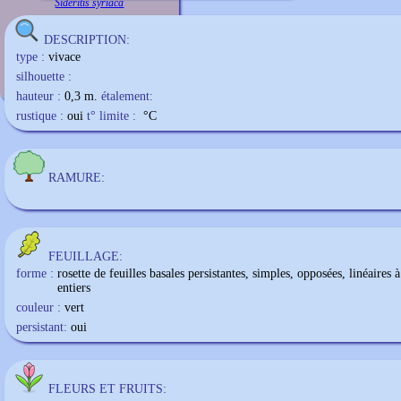
Sideritis syriaca
DESCRIPTION:
type :
vivace
silhouette :
hauteur :
0,3 m.
étalement:
rustique :
oui
t° limite :
°C
RAMURE:
FEUILLAGE:
forme :
rosette de feuilles basales persistantes, simples, opposées, linéaires 
entiers
couleur :
vert
persistant:
oui
FLEURS ET FRUITS: