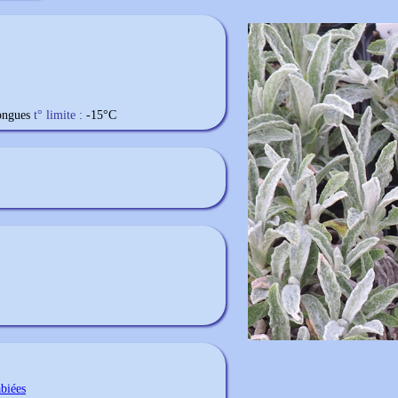
longues
t° limite :
-15
°C
abiées