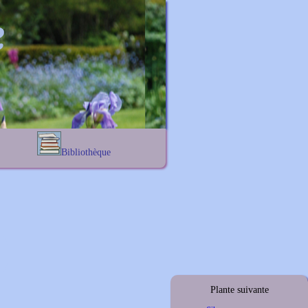
Bibliothèque
Lexique noms propres
s
Lexique botanique
s
s
s
Plante suivante