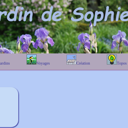
Jardins
Voyages
Création
Topos
étique
En Belgique
Prairies fleuries
Les chênes
Couleur des fleurs
phique
En France
Les Helenium
Au Royaume-Uni
Les Hamameli
Les Galanthu
Les Euonymu