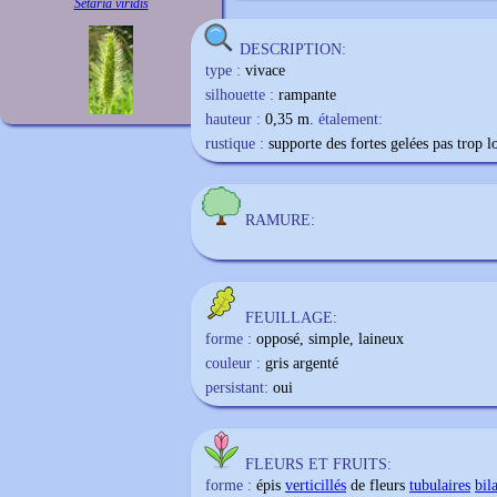
Setaria viridis
DESCRIPTION:
type :
vivace
silhouette :
rampante
hauteur :
0,35 m.
étalement:
rustique :
supporte des fortes gelées pas trop 
RAMURE:
FEUILLAGE:
forme :
opposé, simple, laineux
couleur :
gris argenté
persistant:
oui
FLEURS ET FRUITS:
forme :
épis
verticillés
de fleurs
tubulaires
bil