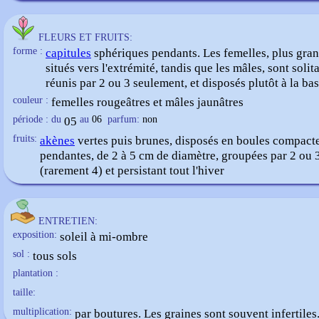
FLEURS ET FRUITS:
forme :
capitules
sphériques pendants. Les femelles, plus gran
situés vers l'extrémité, tandis que les mâles, sont solit
réunis par 2 ou 3 seulement, et disposés plutôt à la ba
couleur :
femelles rougeâtres et mâles jaunâtres
période : du
05
au
06
parfum:
non
fruits:
akènes
vertes puis brunes, disposés en boules compact
pendantes, de 2 à 5 cm de diamètre, groupées par 2 ou 
(rarement 4) et persistant tout l'hiver
ENTRETIEN:
exposition:
soleil à mi-ombre
sol :
tous sols
plantation :
taille:
multiplication:
par boutures. Les graines sont souvent infertiles