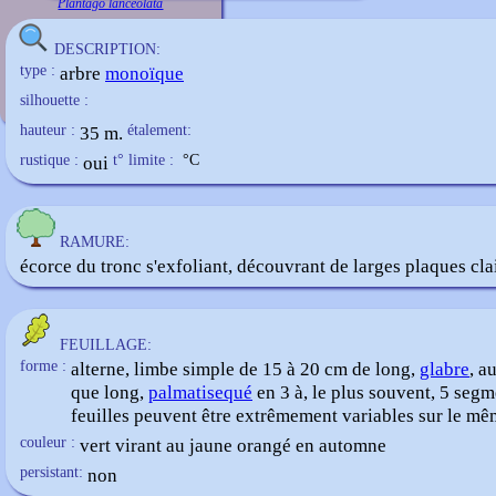
Plantago lanceolata
DESCRIPTION:
type :
arbre
monoïque
silhouette :
hauteur :
35 m.
étalement:
rustique :
oui
t° limite :
°C
RAMURE:
écorce du tronc s'exfoliant, découvrant de larges plaques cla
FEUILLAGE:
forme :
alterne, limbe simple de 15 à 20 cm de long,
glabre
, a
que long,
palmatisequé
en 3 à, le plus souvent, 5 segm
feuilles peuvent être extrêmement variables sur le mê
couleur :
vert virant au jaune orangé en automne
persistant:
non