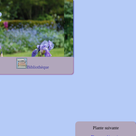
Bibliothèque
Lexique noms propres
s
Lexique botanique
s
s
s
Plante suivante