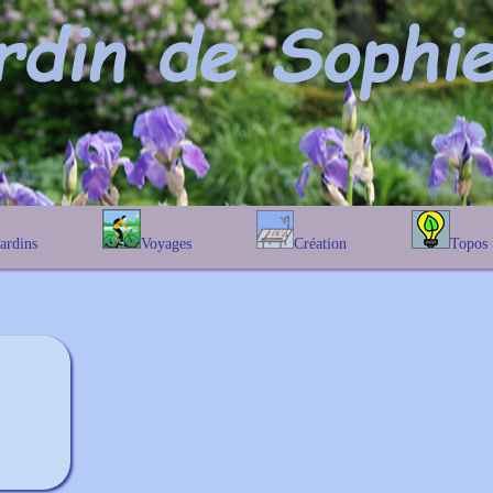
Jardins
Voyages
Création
Topos
étique
En Belgique
Prairies fleuries
Les chênes
Couleur des fleurs
phique
En France
Les Helenium
Au Royaume-Uni
Les Hamameli
Les Galanthu
Les Euonymu