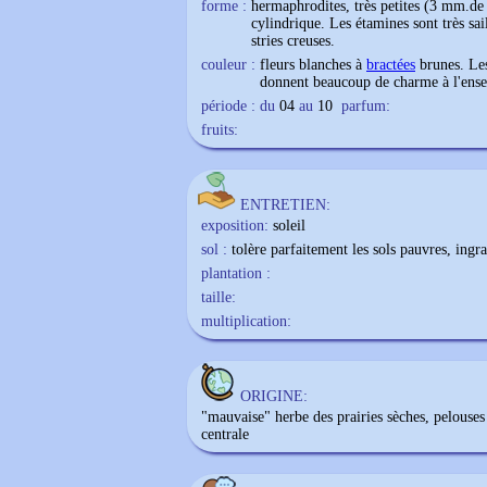
forme :
hermaphrodites, très petites (3 mm.de
cylindrique. Les étamines sont très sai
stries creuses.
couleur :
fleurs blanches à
bractées
brunes. L
donnent beaucoup de charme à l'ens
période : du
04
au
10
parfum:
fruits:
ENTRETIEN:
exposition:
soleil
sol :
tolère parfaitement les sols pauvres, ingra
plantation :
taille:
multiplication:
ORIGINE:
"mauvaise" herbe des prairies sèches, pelouse
centrale