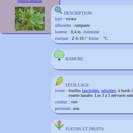
Pistacia lentiscus
DESCRIPTION:
type :
vivace
silhouette :
rampante
hauteur :
0,4 m.
étalement:
rustique :
Z 6-10
t° limite :
°C
RAMURE:
FEUILLAGE:
forme :
feuilles
lancéolées
,
pétiolées
, à bords 
rosette basales. Les 3 à 5 nervures sont
couleur :
vert
persistant:
non
FLEURS ET FRUITS: