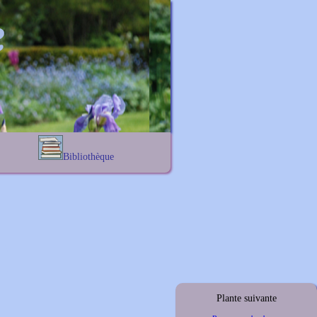
Bibliothèque
Lexique noms propres
s
Lexique botanique
s
s
s
Plante suivante