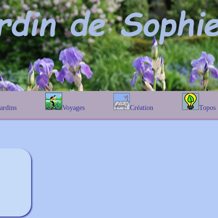
Jardins
Voyages
Création
Topos
étique
En Belgique
Prairies fleuries
Les chênes
Couleur des fleurs
phique
En France
Les Helenium
Au Royaume-Uni
Les Hamameli
Les Galanthu
Les Euonymu