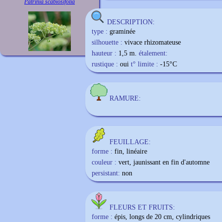
Patrinia scabiosifolia
DESCRIPTION:
type :
graminée
silhouette :
vivace rhizomateuse
hauteur :
1,5 m.
étalement:
rustique :
oui
t° limite :
-15
°C
RAMURE:
FEUILLAGE:
forme :
fin, linéaire
couleur :
vert, jaunissant en fin d'automne
persistant:
non
FLEURS ET FRUITS:
forme :
épis, longs de 20 cm, cylindriques