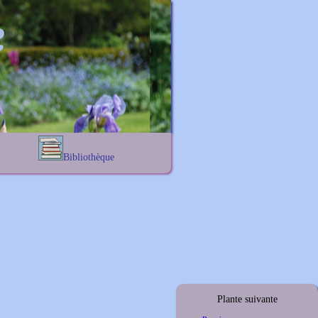
Bibliothèque
Lexique noms propres
s
Lexique botanique
s
s
s
Plante suivante