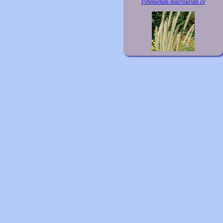
Pennisetum macrourum cv