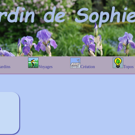
Jardins
Voyages
Création
Topos
étique
En Belgique
Prairies fleuries
Les chênes
Couleur des fleurs
phique
En France
Les Helenium
Au Royaume-Uni
Les Hamameli
Les Galanthu
Les Euonymu