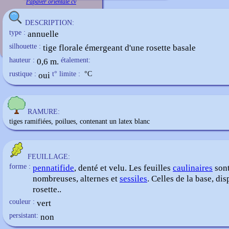
Papaver orientale cv
DESCRIPTION:
type :
annuelle
silhouette :
tige florale émergeant d'une rosette basale
hauteur :
0,6 m.
étalement:
rustique :
oui
t° limite :
°C
RAMURE:
tiges ramifiées, poilues, contenant un latex blanc
FEUILLAGE:
forme :
pennatifide
, denté et velu. Les feuilles
caulinaires
sont
nombreuses, alternes et
sessiles
. Celles de la base, di
rosette..
couleur :
vert
persistant:
non