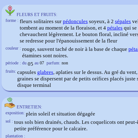
FLEURS ET FRUITS:
forme :
fleurs solitaires sur
pédoncules
soyeux, à 2
sépales
vel
tombent au moment de la floraison, et 4
pétales
qui se
chevauchent légèrement. Le bouton floral, incliné vers
se redresse pour l'épanouissement de la fleur
couleur :
rouge, sauvent taché de noir à la base de chaque
péta
étamines sont noires.
période : du
05
au
07
parfum:
non
fruits:
capsules
glabres
, aplaties sur le dessus. Au gré du vent,
graines se dispersent par de petits orifices placés juste 
disque terminal
ENTRETIEN:
exposition:
plein soleil et situation dégagée
sol :
tous sols bien drainés, chauds. Les coquelicots ont peut-
petite préférence pour le calcaire.
plantation :