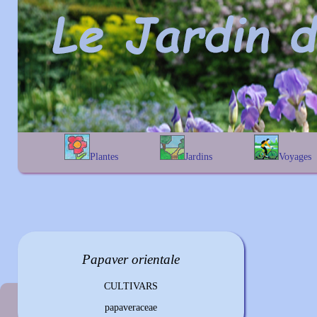
Plantes
Jardins
Voyages
A
B
C
D
E
alphabétique
En Belgique
F
G
H
I
J
géographique
En France
K
L
M
N
O
Au Royaume-Uni
P
Q
R
S
T
U
V
W
X
Y
Papaver
orientale
Z
CULTIVARS
Plante précédente
papaveraceae