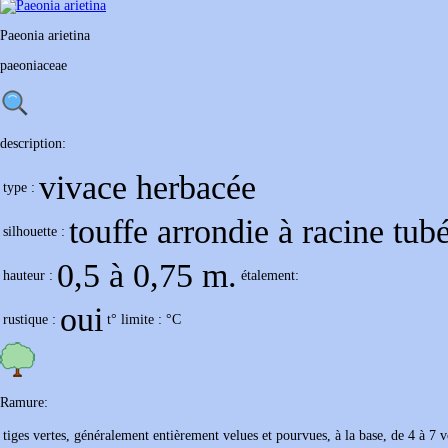
Paeonia
arietina
paeoniaceae
description:
vivace herbacée
type :
touffe arrondie à racine tub
silhouette :
0,5 à 0,75 m.
hauteur :
étalement:
oui
rustique :
t° limite :
°C
Ramure:
tiges vertes, généralement entièrement velues et pourvues, à la base, de 4 à 7 vo