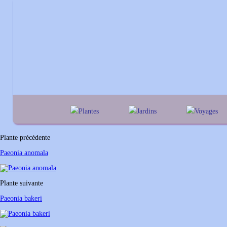
Plantes
Jardins
Voyages
A
B
C
D
E
alphabétique
En Belgique
F
G
H
I
J
géographique
En France
Plante précédente
K
L
M
N
O
Au Royaume-Un
Paeonia anomala
P
Q
R
S
T
U
V
W
X
Y
Plante suivante
Z
Paeonia bakeri