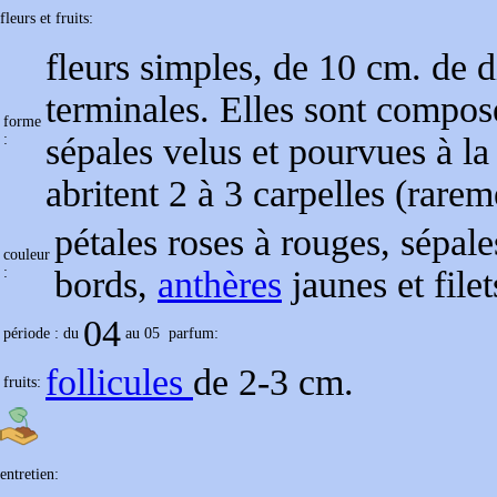
fleurs et fruits:
fleurs simples, de 10 cm. de di
terminales. Elles sont composé
forme
:
sépales velus et pourvues à la 
abritent 2 à 3 carpelles (rare
pétales roses à rouges, sépal
couleur
:
bords,
anthères
jaunes et file
04
période : du
au
05
parfum:
follicules
de 2-3 cm.
fruits:
entretien: