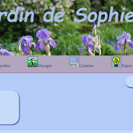
Jardins
Voyages
Création
Topos
étique
En Belgique
Prairies fleuries
Les chênes
Couleur des fleurs
phique
En France
Les Helenium
Au Royaume-Uni
Les Hamameli
Les Galanthu
Les Euonymu