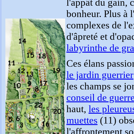
l'appât du gain, 
bonheur. Plus à l
complexes de l'e
d'âpreté et d'op
labyrinthe de gr
Ces élans passio
le jardin guerrier
les champs se jo
conseil de guerr
haut,
les pleureu
muettes
(11) obse
l'affrontement so