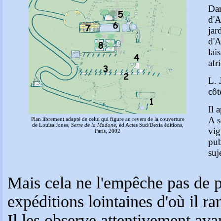
Dan
d'A
jar
d'A
lai
afr
L. 
côt
Il 
A s
Plan librement adapté de celui qui figure au revers de la couverture
de Louisa Jones,
Serre de la Madone
, éd Actes Sud/Dexia éditions,
vig
Paris, 2002
pub
suj
Mais cela ne l'empêche pas de 
expéditions lointaines d'où il r
Il les observe attentivement av