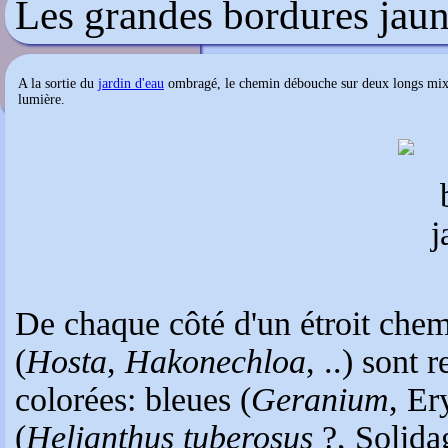
Les grandes bordures jau
Le Jardin des Joëts
A la sortie du
jardin d'eau
ombragé, le chemin débouche sur deux longs mixed
lumière.
De chaque côté d'un étroit chemi
(
Hosta
,
Hakonechloa
, ..) sont 
colorées: bleues (
Geranium
, Er
(
Helianthus tuberosus
?, Solidag