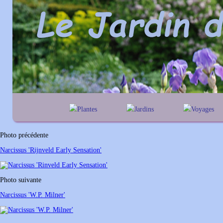
Plantes
Jardins
Voyages
A
B
C
D
E
alphabétique
En Belgique
F
G
H
I
J
géographique
En France
Photo précédente
K
L
M
N
O
Au Royaume-Un
Narcissus 'Rijnveld Early Sensation'
P
Q
R
S
T
U
V
W
X
Y
Photo suivante
Z
Narcissus 'W.P. Milner'