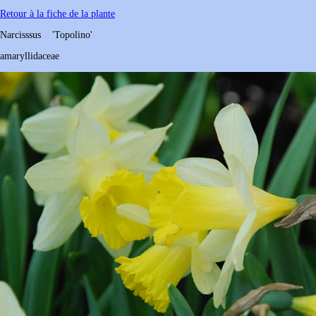
Retour à la fiche de la plante
Narcisssus
'Topolino'
amaryllidaceae