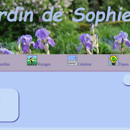
Jardins
Voyages
Création
Topos
étique
En Belgique
Prairies fleuries
Les chênes
Couleur des fleurs
phique
En France
Les Helenium
Au Royaume-Uni
Les Hamameli
Les Galanthu
'
Les Euonymu