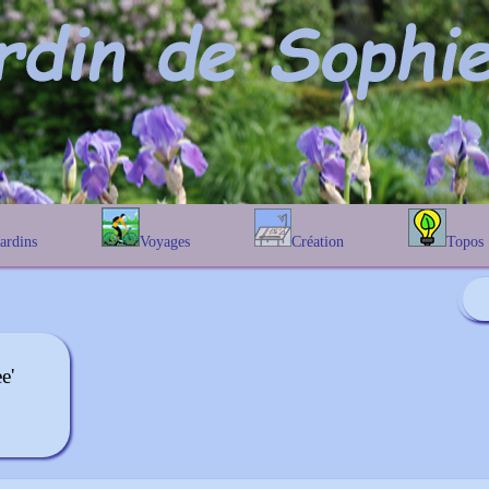
Jardins
Voyages
Création
Topos
étique
En Belgique
Prairies fleuries
Les chênes
Couleur des fleurs
phique
En France
Les Helenium
Au Royaume-Uni
Les Hamameli
Les Galanthu
e'
Les Euonymu