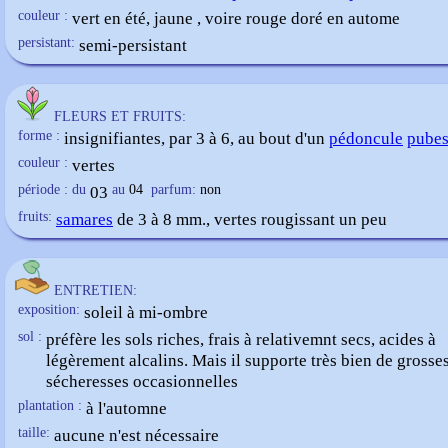
couleur :
vert en été, jaune , voire rouge doré en autome
persistant:
semi-persistant
FLEURS ET FRUITS:
forme :
insignifiantes, par 3 à 6, au bout d'un
pédoncule
pubes
couleur :
vertes
période : du
03
au
04
parfum:
non
fruits:
samares
de 3 à 8 mm., vertes rougissant un peu
ENTRETIEN:
exposition:
soleil à mi-ombre
sol :
préfère les sols riches, frais à relativemnt secs, acides à
légèrement alcalins. Mais il supporte très bien de grosse
sécheresses occasionnelles
plantation :
à l'automne
taille:
aucune n'est nécessaire