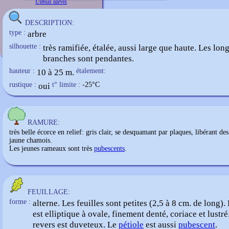
Ulmus laevis
DESCRIPTION:
type :
arbre
silhouette :
très ramifiée, étalée, aussi large que haute. Les lon
branches sont pendantes.
hauteur :
10 à 25 m.
étalement:
rustique :
oui
t° limite :
-25
°C
RAMURE:
très belle écorce en relief: gris clair, se desquamant par plaques, libérant de
jaune chamois.
Les jeunes rameaux sont très
pubescents
.
FEUILLAGE:
forme :
alterne. Les feuilles sont petites (2,5 à 8 cm. de long).
est elliptique à ovale, finement denté, coriace et lustré
revers est duveteux. Le
pétiole
est aussi
pubescent
.