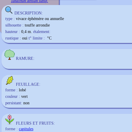
Tanacetum densum subsp.
DESCRIPTION:
type :
vivace éphémère ou annuelle
silhouette :
touffe arrondie
hauteur :
0,4 m.
étalement:
rustique :
oui
t° limite :
°C
RAMURE:
FEUILLAGE:
forme :
lobé
couleur :
vert
persistant:
non
FLEURS ET FRUITS:
forme :
capitules