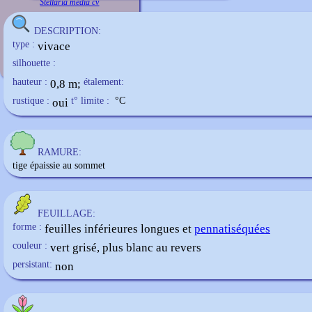
Stellaria media cv
DESCRIPTION:
type :
vivace
silhouette :
hauteur :
0,8 m;
étalement:
rustique :
oui
t° limite :
°C
RAMURE:
tige épaissie au sommet
FEUILLAGE:
forme :
feuilles inférieures longues et
pennatiséquées
couleur :
vert grisé, plus blanc au revers
persistant:
non