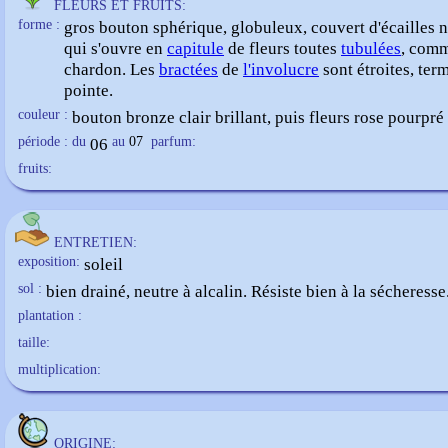
FLEURS ET FRUITS:
forme :
gros bouton sphérique, globuleux, couvert d'écailles n
qui s'ouvre en
capitule
de fleurs toutes
tubulées
, com
chardon. Les
bractées
de
l'involucre
sont étroites, ter
pointe.
couleur :
bouton bronze clair brillant, puis fleurs rose pourpré
période : du
06
au
07
parfum:
fruits:
ENTRETIEN:
exposition:
soleil
sol :
bien drainé, neutre à alcalin. Résiste bien à la sécheresse
plantation :
taille:
multiplication:
ORIGINE: