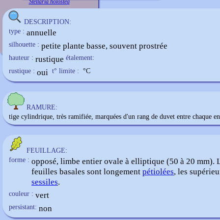
Stellaria holostea
DESCRIPTION:
type :
annuelle
silhouette :
petite plante basse, souvent prostrée
hauteur :
rustique
étalement:
rustique :
oui
t° limite :
°C
RAMURE:
tige cylindrique, très ramifiée, marquées d'un rang de duvet entre chaque e
FEUILLAGE:
forme :
opposé, limbe entier ovale à elliptique (50 à 20 mm). 
feuilles basales sont longement
pétiolées
, les supérieu
sessiles
.
couleur :
vert
persistant:
non