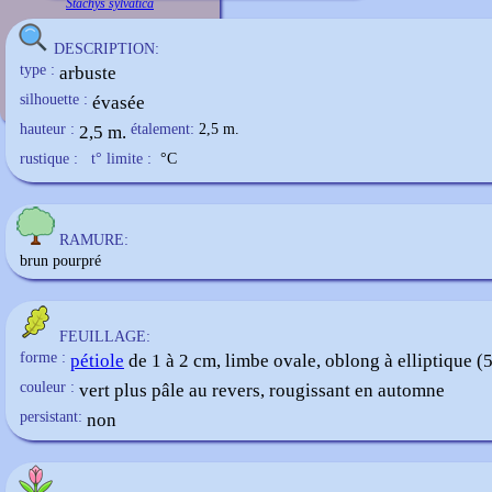
Stachys sylvatica
DESCRIPTION:
type :
arbuste
silhouette :
évasée
hauteur :
2,5 m.
étalement:
2,5 m.
rustique :
t° limite :
°C
RAMURE:
brun pourpré
FEUILLAGE:
forme :
pétiole
de 1 à 2 cm, limbe ovale, oblong à elliptique (
couleur :
vert plus pâle au revers, rougissant en automne
persistant:
non